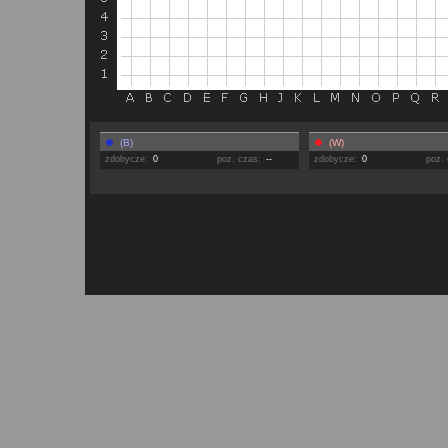
(B)
(W)
zdobycze:
0
poz. czas:
--
zdobycze:
0
poz.