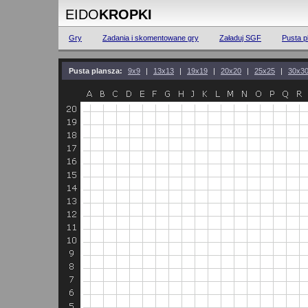
EIDO
KROPKI
Gry
Zadania i skomentowane gry
Załaduj SGF
Pusta p
Pusta plansza:
9x9
|
13x13
|
19x19
|
20x20
|
25x25
|
30x3