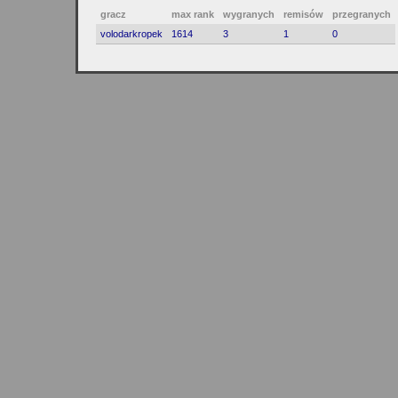
gracz
max rank
wygranych
remisów
przegranych
volodarkropek
1614
3
1
0