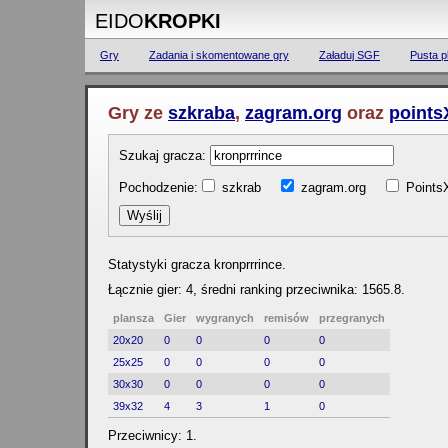
EIDO
KROPKI
Gry
Zadania i skomentowane gry
Załaduj SGF
Pusta p
Gry ze
szkraba
,
zagram.org
oraz
points
Szukaj gracza:
Pochodzenie:
szkrab
zagram.org
Poin
Statystyki gracza kronprrrince.
Łącznie gier: 4, średni ranking przeciwnika: 1565.8.
plansza
Gier
wygranych
remisów
przegranych
20x20
0
0
0
0
25x25
0
0
0
0
30x30
0
0
0
0
39x32
4
3
1
0
Przeciwnicy: 1.