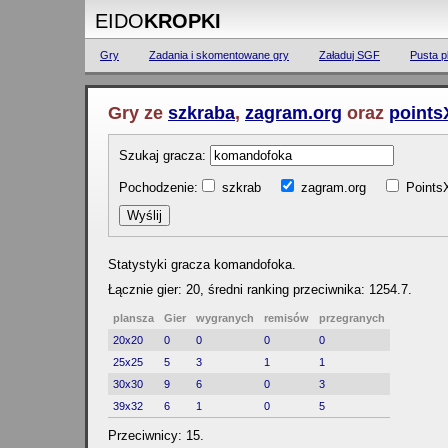
EIDO
KROPKI
Gry
Zadania i skomentowane gry
Załaduj SGF
Pusta p
Gry ze
szkraba
,
zagram.org
oraz
points
Szukaj gracza:
Pochodzenie:
szkrab
zagram.org
Poin
Statystyki gracza komandofoka.
Łącznie gier: 20, średni ranking przeciwnika: 1254.7.
plansza
Gier
wygranych
remisów
przegranych
20x20
0
0
0
0
25x25
5
3
1
1
30x30
9
6
0
3
39x32
6
1
0
5
Przeciwnicy: 15.