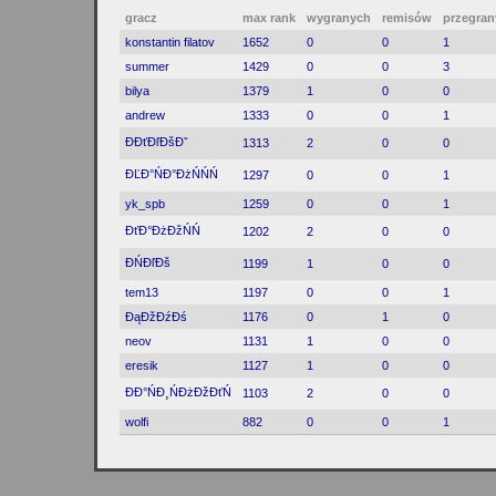
gracz
max rank
wygranych
remisów
przegran
konstantin filatov
1652
0
0
1
summer
1429
0
0
3
bilya
1379
1
0
0
andrew
1333
0
0
1
ĐĐťĐľĐšĐˇ
1313
2
0
0
ĐĽĐ°ŃĐ°ĐżŃŃŃ
1297
0
0
1
yk_spb
1259
0
0
1
ĐťĐ°ĐżĐžŃŃ
1202
2
0
0
ĐŃĐľĐš
1199
1
0
0
tem13
1197
0
0
1
ĐąĐžĐźĐś
1176
0
1
0
neov
1131
1
0
0
eresik
1127
1
0
0
ĐĐ°ŃĐ¸ŃĐżĐžĐťŃ
1103
2
0
0
wolfi
882
0
0
1