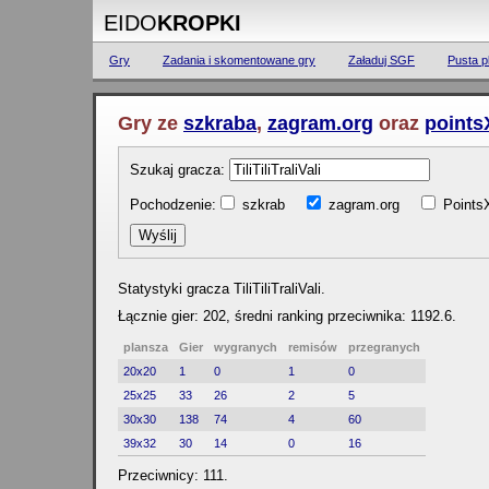
EIDO
KROPKI
Gry
Zadania i skomentowane gry
Załaduj SGF
Pusta p
Gry ze
szkraba
,
zagram.org
oraz
points
Szukaj gracza:
Pochodzenie:
szkrab
zagram.org
Poin
Statystyki gracza TiliTiliTraliVali.
Łącznie gier: 202, średni ranking przeciwnika: 1192.6.
plansza
Gier
wygranych
remisów
przegranych
20x20
1
0
1
0
25x25
33
26
2
5
30x30
138
74
4
60
39x32
30
14
0
16
Przeciwnicy: 111.