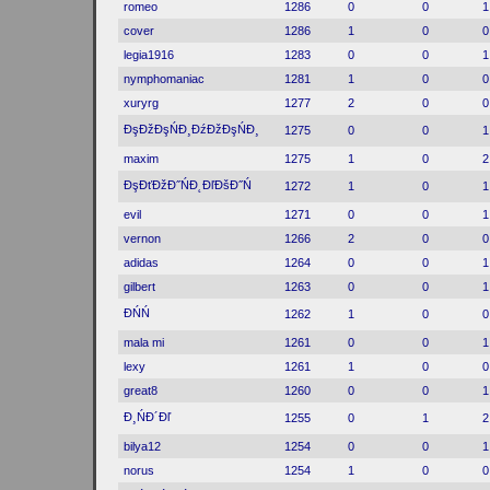
romeo
1286
0
0
1
cover
1286
1
0
0
legia1916
1283
0
0
1
nymphomaniac
1281
1
0
0
xuryrg
1277
2
0
0
ĐşĐžĐşŃĐ¸ĐźĐžĐşŃĐ¸
1275
0
0
1
maxim
1275
1
0
2
ĐşĐťĐžĐ˝ŃĐ˛ĐľĐšĐ˝Ń
1272
1
0
1
evil
1271
0
0
1
vernon
1266
2
0
0
adidas
1264
0
0
1
gilbert
1263
0
0
1
ĐŃŃ
1262
1
0
0
mala mi
1261
0
0
1
lexy
1261
1
0
0
great8
1260
0
0
1
Đ¸ŃĐ´Đľ
1255
0
1
2
bilya12
1254
0
0
1
norus
1254
1
0
0