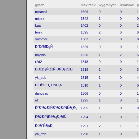
gracz
max rank
wygranych
remisów
p
trustno1
1596
0
0
1
mistrz
1542
1
0
0
kaa
1402
0
0
2
terry
1395
2
0
0
summer
1382
2
0
0
Đ°ĐťĐľĐşŃ
1329
0
0
1
bojenin
1326
1
2
5
r2d2
1318
0
0
1
ĐĐžĐşŃĐžŃ ĐŃĐşĐžĐ˛
1318
1
0
3
yk_spb
1315
1
0
4
Đ ĐžĐ˝Đ¸ ĐŃĐ¸Ń
1310
1
0
0
danuvas
1306
0
0
1
elt
1295
1
0
1
ĐˇĐ°ĐżĐľŃĐ´ĐžĐťŃŃĐ¸Đş
1295
1
0
0
ĐĐžĐťŃĐźĐąĐ¸ĐľŃ
1294
0
0
1
ĐĽĐ°ŃĐşĐ¸
1291
2
1
1
ya_tmb
1290
1
0
1