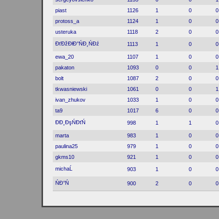
piast
1126
1
0
0
protoss_a
1124
1
0
0
usteruka
1118
2
0
0
ĐťĐžĐłĐ°ŃĐ¸ŃĐź
1113
1
0
0
ewa_20
1107
1
0
0
pakaton
1093
0
0
1
bolt
1087
2
0
0
tkwasniewski
1061
0
0
1
ivan_zhukov
1033
1
0
0
ta9
1017
6
0
0
ĐĐ¸ĐşŃĐťŃ
998
1
1
0
marta
983
1
0
0
paulina25
979
1
0
0
gkms10
921
1
0
0
michaĹ
903
1
0
0
ŃĐ°Ń
900
2
0
0