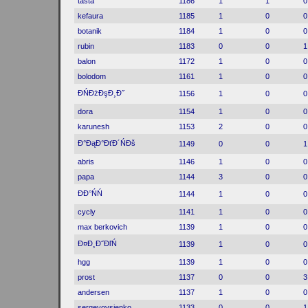
tasta
1186
1
1
0
kefaura
1185
1
0
0
botanik
1184
1
0
0
rubin
1183
0
0
1
balon
1172
1
0
0
bolodom
1161
1
0
0
ĐŃĐżĐşĐ¸Đ˝
1156
1
0
0
dora
1154
1
0
0
karunesh
1153
2
0
0
Đ°ĐąĐ°ĐťĐ´ŃĐš
1149
0
0
1
abris
1146
1
0
0
papa
1144
3
0
0
ĐĐ°ŃŃ
1144
1
0
0
cycly
1141
1
0
0
max berkovich
1139
1
0
0
Đ¤Đ¸Đ˝ĐľŃ
1139
1
0
0
hgg
1139
1
0
0
prost
1137
0
0
3
andersen
1137
1
0
0
sergeyovsienko
1133
0
0
1