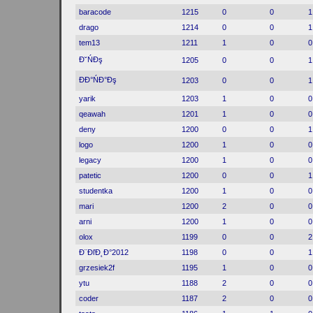
baracode
1215
0
0
1
drago
1214
0
0
1
tem13
1211
1
0
0
Đ˘ŃĐş
1205
0
0
1
ĐĐ°ŃĐ°Đş
1203
0
0
1
yarik
1203
1
0
0
qeawah
1201
1
0
0
deny
1200
0
0
1
logo
1200
1
0
0
legacy
1200
1
0
0
patetic
1200
0
0
1
studentka
1200
1
0
0
mari
1200
2
0
0
arni
1200
1
0
0
olox
1199
0
0
2
Đ¨ĐľĐ˛Đ°2012
1198
0
0
1
grzesiek2f
1195
1
0
0
ytu
1188
2
0
0
coder
1187
2
0
0