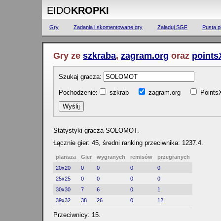
EIDO
KROPKI
Gry
Zadania i skomentowane gry
Załaduj SGF
Pusta p
Gry ze
szkraba
,
zagram.org
oraz
points
Szukaj gracza:
Pochodzenie:
szkrab
zagram.org
Poin
Statystyki gracza SOLOMOT.
Łącznie gier: 45, średni ranking przeciwnika: 1237.4.
plansza
Gier
wygranych
remisów
przegranych
20x20
0
0
0
0
25x25
0
0
0
0
30x30
7
6
0
1
39x32
38
26
0
12
Przeciwnicy: 15.