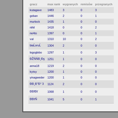
gracz
max rank
wygranych
remisów
przegranych
kutagave
1483
3
0
3
goban
1446
2
0
1
murlock
1435
1
0
0
nihil
1418
0
0
2
ne4to
1397
0
0
1
val
1310
10
0
2
biaĹoruĹ
1304
2
0
0
logoglobo
1297
1
0
3
ĐŽŃŃĐ¸Đş
1251
1
0
0
anna18
1219
2
0
0
kytsy
1200
1
0
0
yinagweder
1200
1
0
0
ĐĐ¸Đ˝Đ° 3
1124
2
0
0
ĐĐľĐť
1068
1
0
0
ĐĐťŃ
1041
5
0
1