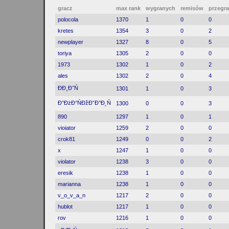
gracz
max rank
wygranych
remisów
przegr
polocola
1370
1
0
0
kretes
1354
3
0
2
newplayer
1327
8
0
5
toriya
1305
2
0
0
1973
1302
1
0
2
ales
1302
2
0
4
ĐĐ¸Đ˝Ń
1301
1
0
3
Đ°ĐżĐ°ŃĐžĐˇĐ°Đ˛Ń
1300
0
0
3
890
1297
1
0
1
vioiator
1259
2
0
0
crok81
1249
0
0
2
x
1247
1
0
0
violator
1238
3
0
0
eresik
1238
1
0
0
marianna
1238
1
0
0
v_o_v_a_n
1217
2
0
0
hublot
1217
1
0
0
rov
1216
1
0
0