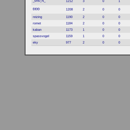
_ĐťĐ¸Ń_
1212
3
0
1
ĐĐĐ
1208
2
0
0
reizing
1190
2
0
0
romet
1184
2
0
0
kaban
1173
1
0
0
spassvogel
1159
1
0
0
eky
977
2
0
0