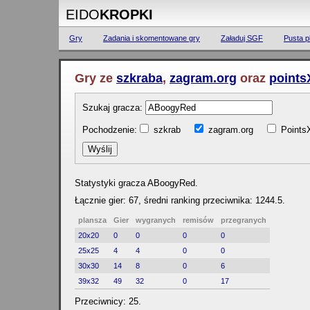
EIDO
KROPKI
Gry
Zadania i skomentowane gry
Załaduj SGF
Pusta p
Gry ze
szkraba
,
zagram.org
oraz
points
Szukaj gracza:
Pochodzenie:
szkrab
zagram.org
Poin
Statystyki gracza ABoogyRed.
Łącznie gier: 67, średni ranking przeciwnika: 1244.5.
plansza
Gier
wygranych
remisów
przegranych
20x20
0
0
0
0
25x25
4
4
0
0
30x30
14
8
0
6
39x32
49
32
0
17
Przeciwnicy: 25.