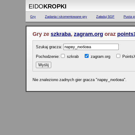
EIDO
KROPKI
Gry
Zadania i skomentowane gry
Załaduj SGF
Pusta p
Gry ze
szkraba
,
zagram.org
oraz
points
Szukaj gracza:
Pochodzenie:
szkrab
zagram.org
Poin
Nie znaleziono zadnych gier gracza "парву_любова".