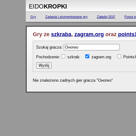
EIDO
KROPKI
Gry
Zadania i skomentowane gry
Załaduj SGF
Pusta p
Gry ze
szkraba
,
zagram.org
oraz
points
Szukaj gracza:
Pochodzenie:
szkrab
zagram.org
Poin
Nie znaleziono zadnych gier gracza "Онопко".