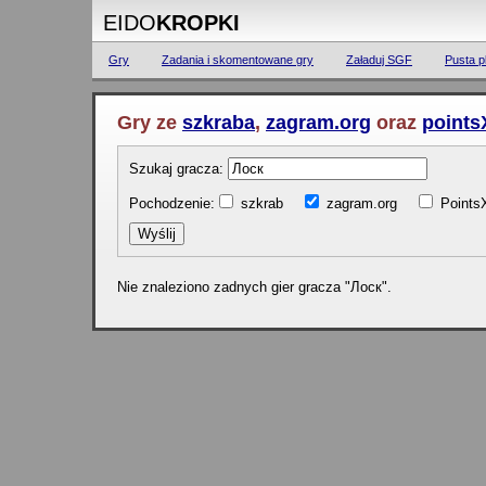
EIDO
KROPKI
Gry
Zadania i skomentowane gry
Załaduj SGF
Pusta p
Gry ze
szkraba
,
zagram.org
oraz
points
Szukaj gracza:
Pochodzenie:
szkrab
zagram.org
Poin
Nie znaleziono zadnych gier gracza "Лоск".