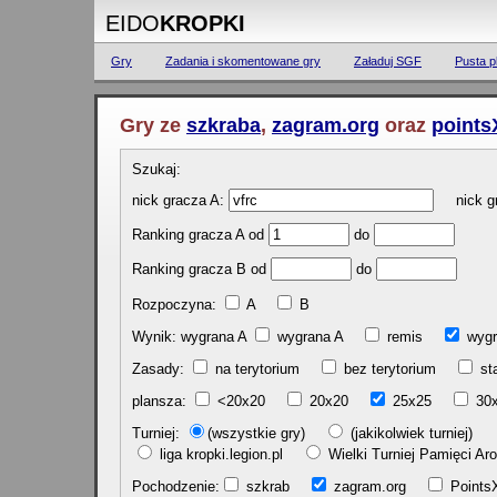
EIDO
KROPKI
Gry
Zadania i skomentowane gry
Załaduj SGF
Pusta p
Gry ze
szkraba
,
zagram.org
oraz
points
Szukaj:
nick gracza A:
nick gr
Ranking gracza A od
do
Ranking gracza B od
do
Rozpoczyna:
A
B
Wynik: wygrana A
wygrana A
remis
w
Zasady:
na terytorium
bez terytorium
st
plansza:
<20x20
20x20
25x25
30
Turniej:
(wszystkie gry)
(jakikolwiek turniej)
liga kropki.legion.pl
Wielki Turniej Pamięci 
Pochodzenie:
szkrab
zagram.org
Poin