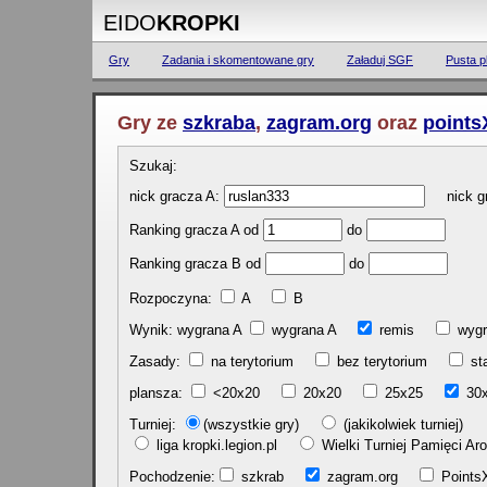
EIDO
KROPKI
Gry
Zadania i skomentowane gry
Załaduj SGF
Pusta p
Gry ze
szkraba
,
zagram.org
oraz
points
Szukaj:
nick gracza A:
nick gr
Ranking gracza A od
do
Ranking gracza B od
do
Rozpoczyna:
A
B
Wynik: wygrana A
wygrana A
remis
w
Zasady:
na terytorium
bez terytorium
st
plansza:
<20x20
20x20
25x25
30
Turniej:
(wszystkie gry)
(jakikolwiek turniej)
liga kropki.legion.pl
Wielki Turniej Pamięci 
Pochodzenie:
szkrab
zagram.org
Poin