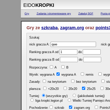
EIDO
KROPKI
Gry
Zadania i skomentowane gry
Załaduj SGF
Pusta p
Gry ze
szkraba
,
zagram.org
oraz
points
Szukaj:
nick gracza A:
nick gr
Ranking gracza A od
do
Ranking gracza B od
do
Rozpoczyna:
A
B
Wynik: wygrana A
wygrana A
remis
w
Zasady:
na terytorium
bez terytorium
st
plansza:
<20x20
20x20
25x25
30
Turniej:
(wszystkie gry)
(jakikolwiek turniej)
liga kropki.legion.pl
Wielki Turniej Pamięci 
Pochodzenie:
szkrab
zagram.org
Poin