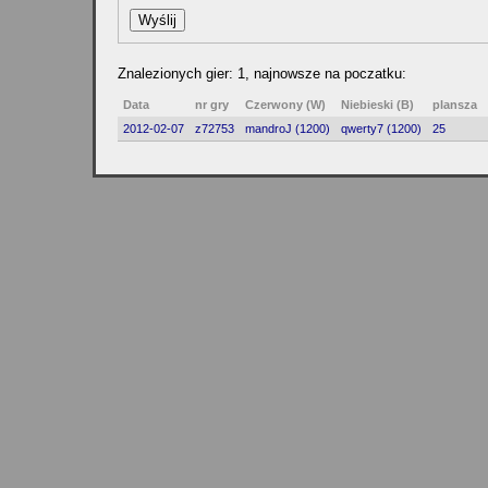
Znalezionych gier: 1, najnowsze na poczatku:
Data
nr gry
Czerwony (W)
Niebieski (B)
plansza
2012-02-07
z72753
mandroJ (1200)
qwerty7 (1200)
25