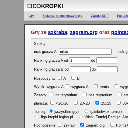
EIDO
KROPKI
Gry
Zadania i skomentowane gry
Załaduj SGF
Pusta p
Gry ze
szkraba
,
zagram.org
oraz
points
Szukaj:
nick gracza A:
nick gr
Ranking gracza A od
do
Ranking gracza B od
do
Rozpoczyna:
A
B
Wynik: wygrana A
wygrana A
remis
w
Zasady:
na terytorium
bez terytorium
st
plansza:
<20x20
20x20
25x25
30
Turniej:
(wszystkie gry)
(jakikolwiek turniej)
liga kropki.legion.pl
Wielki Turniej Pamięci 
Pochodzenie:
szkrab
zagram.org
Poin