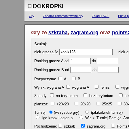
EIDO
KROPKI
Gry
Zadania i skomentowane gry
Załaduj SGF
Pusta p
Gry ze
szkraba
,
zagram.org
oraz
points
Szukaj:
nick gracza A:
nick gr
Ranking gracza A od
do
Ranking gracza B od
do
Rozpoczyna:
A
B
Wynik: wygrana A
wygrana A
remis
w
Zasady:
na terytorium
bez terytorium
st
plansza:
<20x20
20x20
25x25
30
Turniej:
(wszystkie gry)
(jakikolwiek turniej)
liga kropki.legion.pl
Wielki Turniej Pamięci 
Pochodzenie:
szkrab
zagram.org
Poin