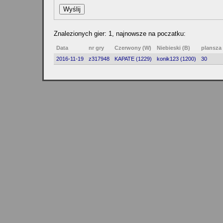
Znalezionych gier: 1, najnowsze na poczatku:
Data
nr gry
Czerwony (W)
Niebieski (B)
plansza
2016-11-19
z317948
KAPATE (1229)
konik123 (1200)
30