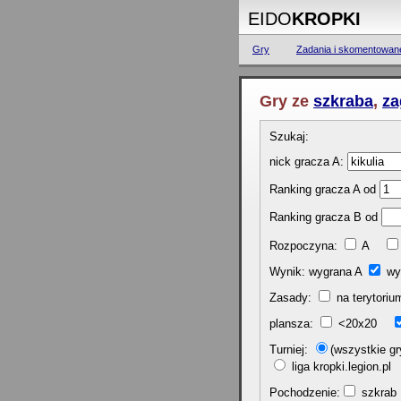
EIDO
KROPKI
Gry
Zadania i skomentowan
Gry ze
szkraba
,
za
Szukaj:
nick gracza A:
Ranking gracza A od
Ranking gracza B od
Rozpoczyna:
A
Wynik: wygrana A
wy
Zasady:
na terytor
plansza:
<20x20
Turniej:
(wszystkie 
liga kropki.legion.p
Pochodzenie:
szkr