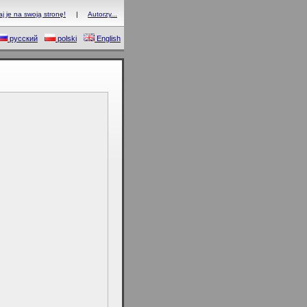
 je na swoją stronę!
|
Autorzy...
русский
polski
English