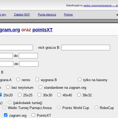
EidoKropki to
wolne oprogramowanie — daj
e gry
Załaduj SGF
Pusta plansza
Pomoc
gram.org
oraz
pointsXT
nick gracza B:
do
do
B
grana A
remis
wygrana B
tylko na baseny
ium
bez terytorium
standardowe na zagram.org
20x20
25x25
30x30
40x40
39x32
gry)
(jakikolwiek turniej)
l
Wielki Turniej Pamięci Arosa
Points World Cup
RoboCup
ab
zagram.org
PointsXT