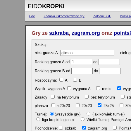
EIDO
KROPKI
Gry
Zadania i skomentowane gry
Załaduj SGF
Pusta p
Gry ze
szkraba
,
zagram.org
oraz
points
Szukaj:
nick gracza A:
nick gr
Ranking gracza A od
do
Ranking gracza B od
do
Rozpoczyna:
A
B
Wynik: wygrana A
wygrana A
remis
w
Zasady:
na terytorium
bez terytorium
st
plansza:
<20x20
20x20
25x25
30
Turniej:
(wszystkie gry)
(jakikolwiek turniej)
liga kropki.legion.pl
Wielki Turniej Pamięci 
Pochodzenie:
szkrab
zagram.org
Poin