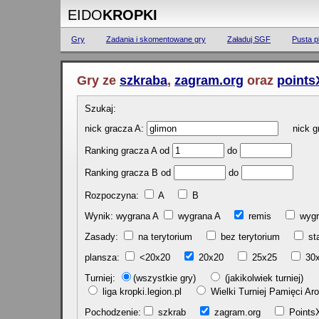
EIDO
KROPKI
Gry
Zadania i skomentowane gry
Załaduj SGF
Pusta p
Gry ze
szkraba
,
zagram.org
oraz
points
Szukaj:
nick gracza A:
nick gr
Ranking gracza A od
do
Ranking gracza B od
do
Rozpoczyna:
A
B
Wynik: wygrana A
wygrana A
remis
w
Zasady:
na terytorium
bez terytorium
st
plansza:
<20x20
20x20
25x25
30
Turniej:
(wszystkie gry)
(jakikolwiek turniej)
liga kropki.legion.pl
Wielki Turniej Pamięci 
Pochodzenie:
szkrab
zagram.org
Poin