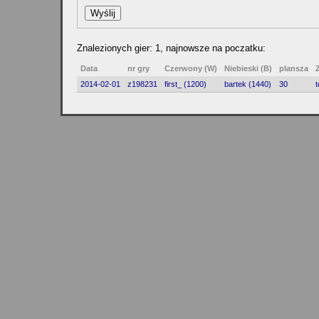
Znalezionych gier: 1, najnowsze na poczatku:
Data
nr gry
Czerwony (W)
Niebieski (B)
plansza
2014-02-01
z198231
first_ (1200)
bartek (1440)
30
t