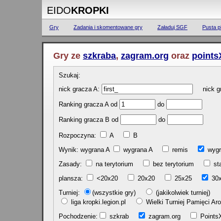
EIDO
KROPKI
Gry
Zadania i skomentowane gry
Załaduj SGF
Pusta p
Gry ze
szkraba
,
zagram.org
oraz
points
Szukaj:
nick gracza A:
nick gr
Ranking gracza A od
do
Ranking gracza B od
do
Rozpoczyna:
A
B
Wynik: wygrana A
wygrana A
remis
w
Zasady:
na terytorium
bez terytorium
st
plansza:
<20x20
20x20
25x25
30
Turniej:
(wszystkie gry)
(jakikolwiek turniej)
liga kropki.legion.pl
Wielki Turniej Pamięci 
Pochodzenie:
szkrab
zagram.org
Poin