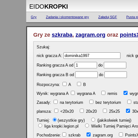
EIDO
KROPKI
Gry
Zadania i skomentowane gry
Załaduj SGF
Pusta p
Gry ze
szkraba
,
zagram.org
oraz
points
Szukaj:
nick gracza A:
nick gr
Ranking gracza A od
do
Ranking gracza B od
do
Rozpoczyna:
A
B
Wynik: wygrana A
wygrana A
remis
w
Zasady:
na terytorium
bez terytorium
st
plansza:
<20x20
20x20
25x25
30
Turniej:
(wszystkie gry)
(jakikolwiek turniej)
liga kropki.legion.pl
Wielki Turniej Pamięci 
Pochodzenie:
szkrab
zagram.org
Poin