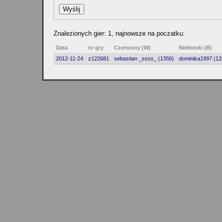
Znalezionych gier: 1, najnowsze na poczatku:
Data
nr gry
Czerwony (W)
Niebieski (B)
2012-11-24
z122681
sebastian _ssss_ (1356)
dominika1997 (12