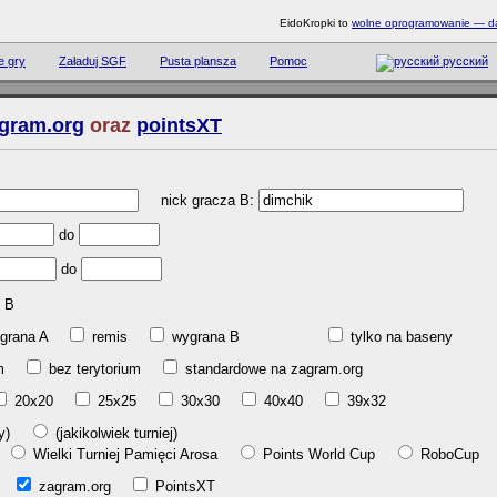
EidoKropki to
wolne oprogramowanie — daj
e gry
Załaduj SGF
Pusta plansza
Pomoc
русский
gram.org
oraz
pointsXT
nick gracza B:
do
do
B
grana A
remis
wygrana B
tylko na baseny
ium
bez terytorium
standardowe na zagram.org
20x20
25x25
30x30
40x40
39x32
gry)
(jakikolwiek turniej)
l
Wielki Turniej Pamięci Arosa
Points World Cup
RoboCup
ab
zagram.org
PointsXT