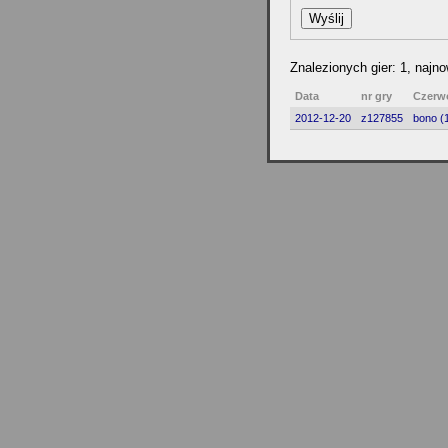
Znalezionych gier: 1, najn
Data
nr gry
Czerw
2012-12-20
z127855
bono (