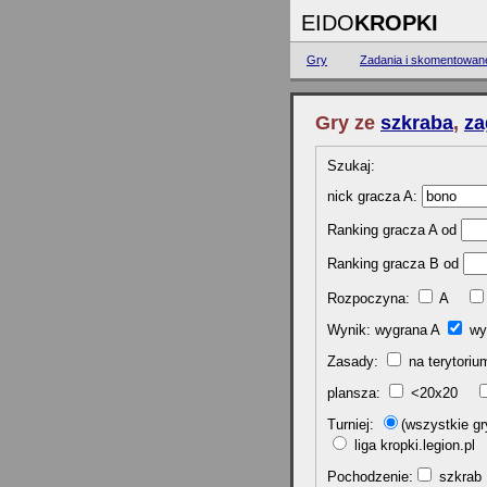
EIDO
KROPKI
Gry
Zadania i skomentowan
Gry ze
szkraba
,
za
Szukaj:
nick gracza A:
Ranking gracza A od
Ranking gracza B od
Rozpoczyna:
A
Wynik: wygrana A
wy
Zasady:
na terytor
plansza:
<20x20
Turniej:
(wszystkie 
liga kropki.legion.p
Pochodzenie:
szkr