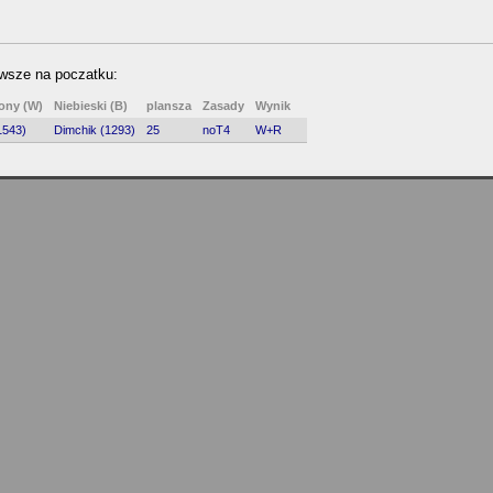
owsze na poczatku:
ony (W)
Niebieski (B)
plansza
Zasady
Wynik
1543)
Dimchik (1293)
25
noT4
W+R