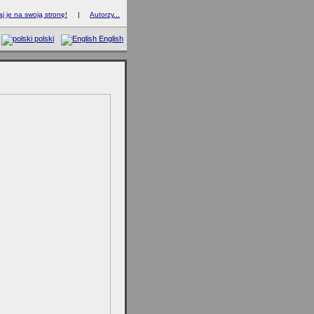
 je na swoją stronę!
|
Autorzy...
polski
English