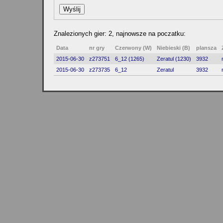
Znalezionych gier: 2, najnowsze na poczatku:
Data
nr gry
Czerwony (W)
Niebieski (B)
plansza
2015-06-30
z273751
6_12 (1265)
Zeratul (1230)
3932
2015-06-30
z273735
6_12
Zeratul
3932