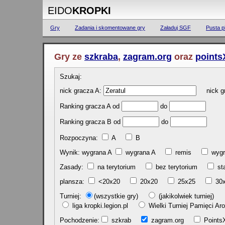
EIDO
KROPKI
Gry
Zadania i skomentowane gry
Załaduj SGF
Pusta p
Gry ze
szkraba
,
zagram.org
oraz
points
Szukaj:
nick gracza A:
nick gr
Ranking gracza A od
do
Ranking gracza B od
do
Rozpoczyna:
A
B
Wynik: wygrana A
wygrana A
remis
w
Zasady:
na terytorium
bez terytorium
st
plansza:
<20x20
20x20
25x25
30
Turniej:
(wszystkie gry)
(jakikolwiek turniej)
liga kropki.legion.pl
Wielki Turniej Pamięci 
Pochodzenie:
szkrab
zagram.org
Poin