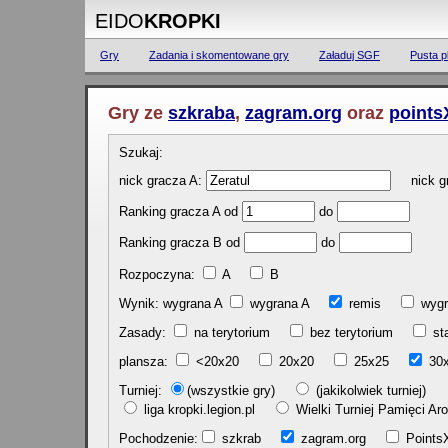
EIDO
KROPKI
Gry
Zadania i skomentowane gry
Załaduj SGF
Pusta p
Gry ze
szkraba
,
zagram.org
oraz
points
Szukaj:
nick gracza A:
nick gr
Ranking gracza A od
do
Ranking gracza B od
do
Rozpoczyna:
A
B
Wynik: wygrana A
wygrana A
remis
w
Zasady:
na terytorium
bez terytorium
st
plansza:
<20x20
20x20
25x25
30
Turniej:
(wszystkie gry)
(jakikolwiek turniej)
liga kropki.legion.pl
Wielki Turniej Pamięci 
Pochodzenie:
szkrab
zagram.org
Poin