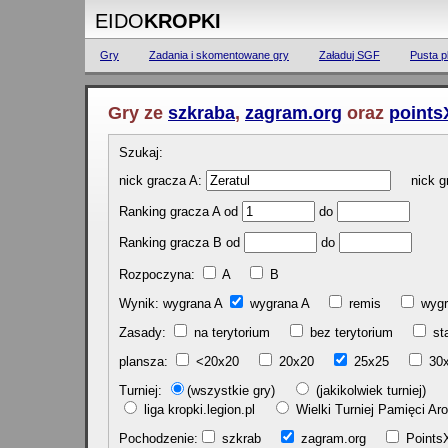
EIDO
KROPKI
Gry
Zadania i skomentowane gry
Załaduj SGF
Pusta p
Gry ze
szkraba
,
zagram.org
oraz
points
Szukaj:
nick gracza A:
nick gr
Ranking gracza A od
do
Ranking gracza B od
do
Rozpoczyna:
A
B
Wynik: wygrana A
wygrana A
remis
w
Zasady:
na terytorium
bez terytorium
st
plansza:
<20x20
20x20
25x25
30
Turniej:
(wszystkie gry)
(jakikolwiek turniej)
liga kropki.legion.pl
Wielki Turniej Pamięci 
Pochodzenie:
szkrab
zagram.org
Poin