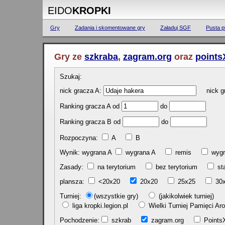
EIDO
KROPKI
Gry
Zadania i skomentowane gry
Załaduj SGF
Pusta p
Gry ze
szkraba
,
zagram.org
oraz
points
Szukaj:
nick gracza A:
nick gr
Ranking gracza A od
do
Ranking gracza B od
do
Rozpoczyna:
A
B
Wynik: wygrana A
wygrana A
remis
w
Zasady:
na terytorium
bez terytorium
st
plansza:
<20x20
20x20
25x25
30
Turniej:
(wszystkie gry)
(jakikolwiek turniej)
liga kropki.legion.pl
Wielki Turniej Pamięci 
Pochodzenie:
szkrab
zagram.org
Poin