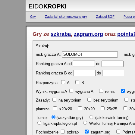
EIDO
KROPKI
Gry
Zadania i skomentowane gry
Załaduj SGF
Pusta p
Gry ze
szkraba
,
zagram.org
oraz
points
Szukaj:
nick gracza A:
nick gr
Ranking gracza A od
do
Ranking gracza B od
do
Rozpoczyna:
A
B
Wynik: wygrana A
wygrana A
remis
w
Zasady:
na terytorium
bez terytorium
st
plansza:
<20x20
20x20
25x25
30
Turniej:
(wszystkie gry)
(jakikolwiek turniej)
liga kropki.legion.pl
Wielki Turniej Pamięci 
Pochodzenie:
szkrab
zagram.org
Poin