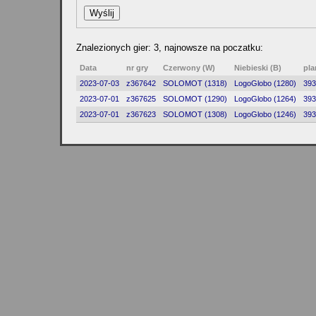
Znalezionych gier: 3, najnowsze na poczatku:
Data
nr gry
Czerwony (W)
Niebieski (B)
pla
2023-07-03
z367642
SOLOMOT (1318)
LogoGlobo (1280)
393
2023-07-01
z367625
SOLOMOT (1290)
LogoGlobo (1264)
393
2023-07-01
z367623
SOLOMOT (1308)
LogoGlobo (1246)
393