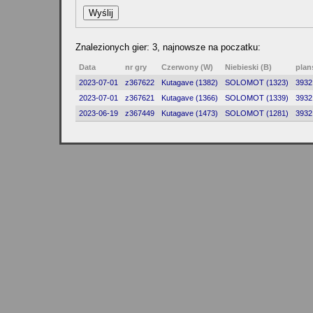
Znalezionych gier: 3, najnowsze na poczatku:
Data
nr gry
Czerwony (W)
Niebieski (B)
plan
2023-07-01
z367622
Kutagave (1382)
SOLOMOT (1323)
3932
2023-07-01
z367621
Kutagave (1366)
SOLOMOT (1339)
3932
2023-06-19
z367449
Kutagave (1473)
SOLOMOT (1281)
3932