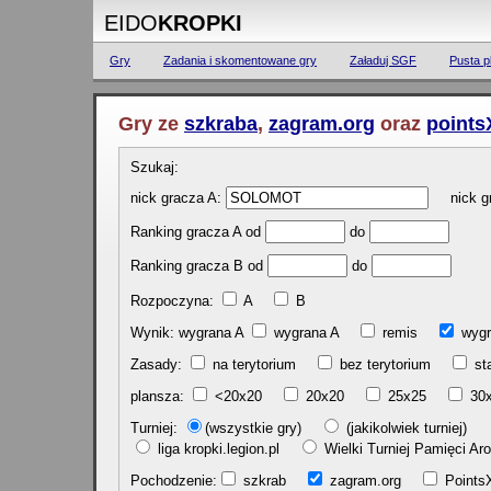
EIDO
KROPKI
Gry
Zadania i skomentowane gry
Załaduj SGF
Pusta p
Gry ze
szkraba
,
zagram.org
oraz
points
Szukaj:
nick gracza A:
nick gr
Ranking gracza A od
do
Ranking gracza B od
do
Rozpoczyna:
A
B
Wynik: wygrana A
wygrana A
remis
w
Zasady:
na terytorium
bez terytorium
st
plansza:
<20x20
20x20
25x25
30
Turniej:
(wszystkie gry)
(jakikolwiek turniej)
liga kropki.legion.pl
Wielki Turniej Pamięci 
Pochodzenie:
szkrab
zagram.org
Poin