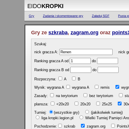
EIDO
KROPKI
Gry
Zadania i skomentowane gry
Załaduj SGF
Pusta p
Gry ze
szkraba
,
zagram.org
oraz
points
Szukaj:
nick gracza A:
nick gr
Ranking gracza A od
do
Ranking gracza B od
do
Rozpoczyna:
A
B
Wynik: wygrana A
wygrana A
remis
w
Zasady:
na terytorium
bez terytorium
st
plansza:
<20x20
20x20
25x25
30
Turniej:
(wszystkie gry)
(jakikolwiek turniej)
liga kropki.legion.pl
Wielki Turniej Pamięci 
Pochodzenie:
szkrab
zagram.org
Poin