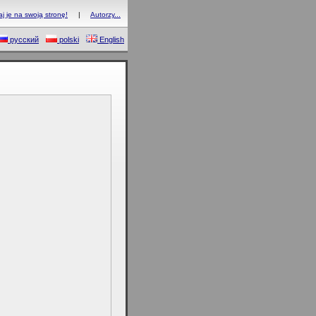
 je na swoją stronę!
|
Autorzy...
русский
polski
English