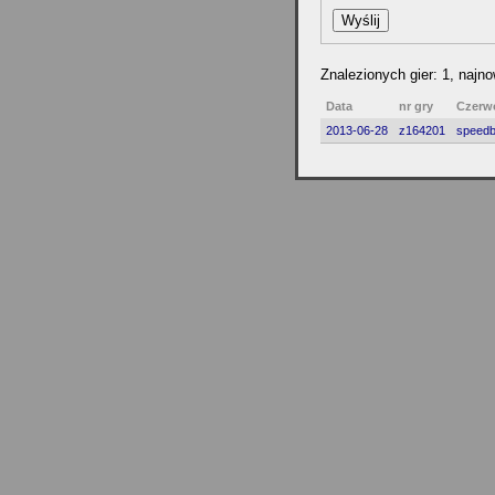
Znalezionych gier: 1, najn
Data
nr gry
Czerw
2013-06-28
z164201
speedb