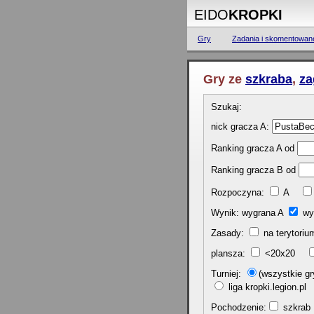
EIDO
KROPKI
Gry
Zadania i skomentowan
Gry ze
szkraba
,
za
Szukaj:
nick gracza A:
Ranking gracza A od
Ranking gracza B od
Rozpoczyna:
A
Wynik: wygrana A
wy
Zasady:
na terytor
plansza:
<20x20
Turniej:
(wszystkie 
liga kropki.legion.p
Pochodzenie:
szkr