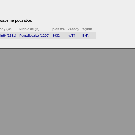
owsze na poczatku:
ony (W)
Niebieski (B)
plansza
Zasady
Wynik
ird9 (1331)
PustaBeczka (1200)
3932
noT4
B+R