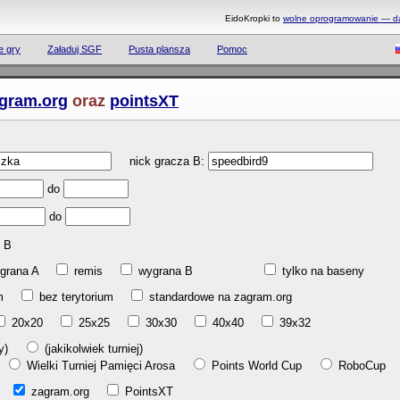
EidoKropki to
wolne oprogramowanie — daj
e gry
Załaduj SGF
Pusta plansza
Pomoc
gram.org
oraz
pointsXT
nick gracza B:
do
do
B
grana A
remis
wygrana B
tylko na baseny
ium
bez terytorium
standardowe na zagram.org
20x20
25x25
30x30
40x40
39x32
gry)
(jakikolwiek turniej)
l
Wielki Turniej Pamięci Arosa
Points World Cup
RoboCup
ab
zagram.org
PointsXT