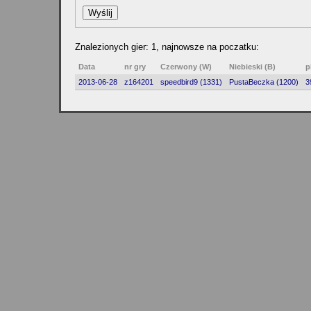
Znalezionych gier: 1, najnowsze na poczatku:
Data
nr gry
Czerwony (W)
Niebieski (B)
p
2013-06-28
z164201
speedbird9 (1331)
PustaBeczka (1200)
3