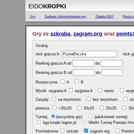
EIDO
KROPKI
Gry
Zadania i skomentowane gry
Załaduj SGF
Pusta p
Gry ze
szkraba
,
zagram.org
oraz
points
Szukaj:
nick gracza A:
nick gr
Ranking gracza A od
do
Ranking gracza B od
do
Rozpoczyna:
A
B
Wynik: wygrana A
wygrana A
remis
w
Zasady:
na terytorium
bez terytorium
st
plansza:
<20x20
20x20
25x25
30
Turniej:
(wszystkie gry)
(jakikolwiek turniej)
liga kropki.legion.pl
Wielki Turniej Pamięci 
Pochodzenie:
szkrab
zagram.org
Poin