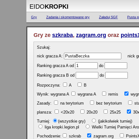
EIDO
KROPKI
Gry
Zadania i skomentowane gry
Załaduj SGF
Pusta p
Gry ze
szkraba
,
zagram.org
oraz
points
Szukaj:
nick gracza A:
nick gr
Ranking gracza A od
do
Ranking gracza B od
do
Rozpoczyna:
A
B
Wynik: wygrana A
wygrana A
remis
w
Zasady:
na terytorium
bez terytorium
st
plansza:
<20x20
20x20
25x25
30
Turniej:
(wszystkie gry)
(jakikolwiek turniej)
liga kropki.legion.pl
Wielki Turniej Pamięci 
Pochodzenie:
szkrab
zagram.org
Poin