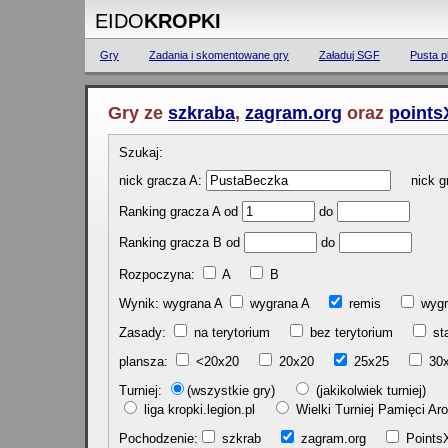
EIDO
KROPKI
Gry
Zadania i skomentowane gry
Załaduj SGF
Pusta p
Gry ze
szkraba
,
zagram.org
oraz
points
Szukaj:
nick gracza A:
nick gr
Ranking gracza A od
do
Ranking gracza B od
do
Rozpoczyna:
A
B
Wynik: wygrana A
wygrana A
remis
w
Zasady:
na terytorium
bez terytorium
st
plansza:
<20x20
20x20
25x25
30
Turniej:
(wszystkie gry)
(jakikolwiek turniej)
liga kropki.legion.pl
Wielki Turniej Pamięci 
Pochodzenie:
szkrab
zagram.org
Poin