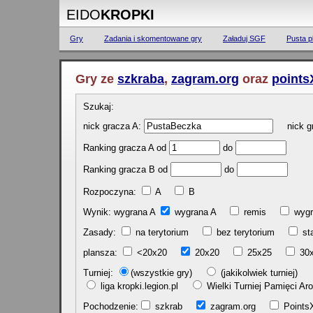
EIDO
KROPKI
Gry
Zadania i skomentowane gry
Załaduj SGF
Pusta p
Gry ze
szkraba
,
zagram.org
oraz
points
Szukaj:
nick gracza A:
nick gr
Ranking gracza A od
do
Ranking gracza B od
do
Rozpoczyna:
A
B
Wynik: wygrana A
wygrana A
remis
w
Zasady:
na terytorium
bez terytorium
st
plansza:
<20x20
20x20
25x25
30
Turniej:
(wszystkie gry)
(jakikolwiek turniej)
liga kropki.legion.pl
Wielki Turniej Pamięci 
Pochodzenie:
szkrab
zagram.org
Poin