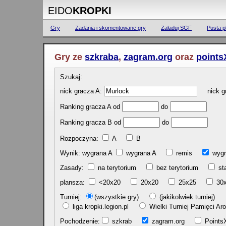
EIDO
KROPKI
Gry
Zadania i skomentowane gry
Załaduj SGF
Pusta p
Gry ze
szkraba
,
zagram.org
oraz
points
Szukaj:
nick gracza A:
nick gr
Ranking gracza A od
do
Ranking gracza B od
do
Rozpoczyna:
A
B
Wynik: wygrana A
wygrana A
remis
w
Zasady:
na terytorium
bez terytorium
st
plansza:
<20x20
20x20
25x25
30
Turniej:
(wszystkie gry)
(jakikolwiek turniej)
liga kropki.legion.pl
Wielki Turniej Pamięci 
Pochodzenie:
szkrab
zagram.org
Poin