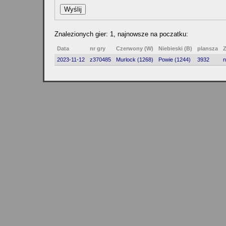
Znalezionych gier: 1, najnowsze na poczatku:
Data
nr gry
Czerwony (W)
Niebieski (B)
plansza
2023-11-12
z370485
Murlock (1268)
Powie (1244)
3932