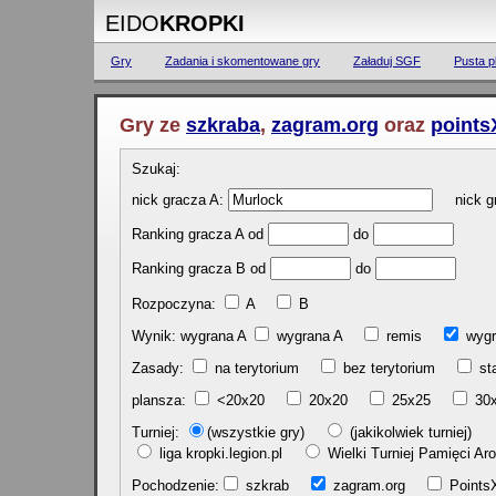
EIDO
KROPKI
Gry
Zadania i skomentowane gry
Załaduj SGF
Pusta p
Gry ze
szkraba
,
zagram.org
oraz
points
Szukaj:
nick gracza A:
nick gr
Ranking gracza A od
do
Ranking gracza B od
do
Rozpoczyna:
A
B
Wynik: wygrana A
wygrana A
remis
w
Zasady:
na terytorium
bez terytorium
st
plansza:
<20x20
20x20
25x25
30
Turniej:
(wszystkie gry)
(jakikolwiek turniej)
liga kropki.legion.pl
Wielki Turniej Pamięci 
Pochodzenie:
szkrab
zagram.org
Poin