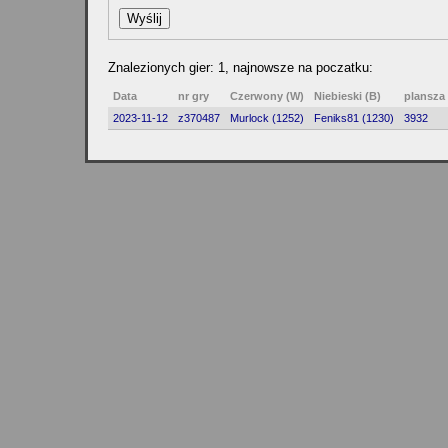
Znalezionych gier: 1, najnowsze na poczatku:
Data
nr gry
Czerwony (W)
Niebieski (B)
plansza
2023-11-12
z370487
Murlock (1252)
Feniks81 (1230)
3932