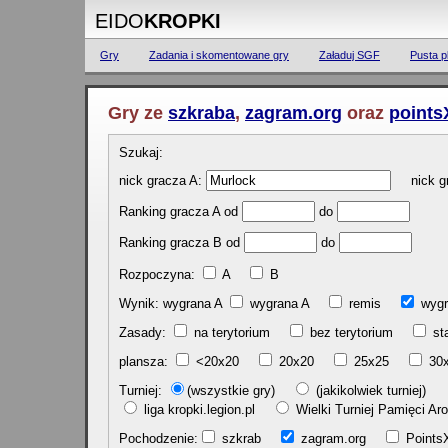
EIDO
KROPKI
Gry
Zadania i skomentowane gry
Załaduj SGF
Pusta p
Gry ze
szkraba
,
zagram.org
oraz
points
Szukaj:
nick gracza A:
nick gr
Ranking gracza A od
do
Ranking gracza B od
do
Rozpoczyna:
A
B
Wynik: wygrana A
wygrana A
remis
w
Zasady:
na terytorium
bez terytorium
st
plansza:
<20x20
20x20
25x25
30
Turniej:
(wszystkie gry)
(jakikolwiek turniej)
liga kropki.legion.pl
Wielki Turniej Pamięci 
Pochodzenie:
szkrab
zagram.org
Poin