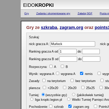
EIDO
KROPKI
Gry
Zadania i skomentowane gry
Załaduj SGF
Pusta p
Gry ze
szkraba
,
zagram.org
oraz
points
Szukaj:
nick gracza A:
nick gr
Ranking gracza A od
do
Ranking gracza B od
do
Rozpoczyna:
A
B
Wynik: wygrana A
wygrana A
remis
w
Zasady:
na terytorium
bez terytorium
st
plansza:
<20x20
20x20
25x25
30
Turniej:
(wszystkie gry)
(jakikolwiek turniej)
liga kropki.legion.pl
Wielki Turniej Pamięci 
Pochodzenie:
szkrab
zagram.org
Poin