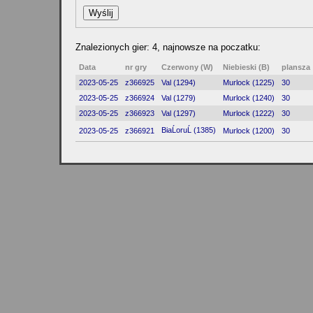
Znalezionych gier: 4, najnowsze na poczatku:
Data
nr gry
Czerwony (W)
Niebieski (B)
plansza
2023-05-25
z366925
Val (1294)
Murlock (1225)
30
2023-05-25
z366924
Val (1279)
Murlock (1240)
30
2023-05-25
z366923
Val (1297)
Murlock (1222)
30
BiaĹoruĹ (1385)
2023-05-25
z366921
Murlock (1200)
30