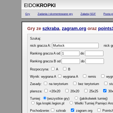
EIDO
KROPKI
Gry
Zadania i skomentowane gry
Załaduj SGF
Pusta p
Gry ze
szkraba
,
zagram.org
oraz
points
Szukaj:
nick gracza A:
nick gr
Ranking gracza A od
do
Ranking gracza B od
do
Rozpoczyna:
A
B
Wynik: wygrana A
wygrana A
remis
w
Zasady:
na terytorium
bez terytorium
st
plansza:
<20x20
20x20
25x25
30
Turniej:
(wszystkie gry)
(jakikolwiek turniej)
liga kropki.legion.pl
Wielki Turniej Pamięci 
Pochodzenie:
szkrab
zagram.org
Poin