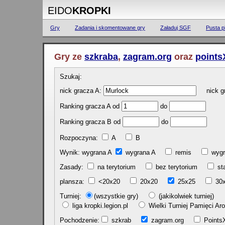
EIDO
KROPKI
Gry
Zadania i skomentowane gry
Załaduj SGF
Pusta p
Gry ze
szkraba
,
zagram.org
oraz
points
Szukaj:
nick gracza A:
nick gr
Ranking gracza A od
do
Ranking gracza B od
do
Rozpoczyna:
A
B
Wynik: wygrana A
wygrana A
remis
w
Zasady:
na terytorium
bez terytorium
st
plansza:
<20x20
20x20
25x25
30
Turniej:
(wszystkie gry)
(jakikolwiek turniej)
liga kropki.legion.pl
Wielki Turniej Pamięci 
Pochodzenie:
szkrab
zagram.org
Poin