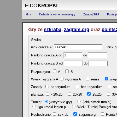
EIDO
KROPKI
Gry
Zadania i skomentowane gry
Załaduj SGF
Pusta p
Gry ze
szkraba
,
zagram.org
oraz
points
Szukaj:
nick gracza A:
nick gr
Ranking gracza A od
do
Ranking gracza B od
do
Rozpoczyna:
A
B
Wynik: wygrana A
wygrana A
remis
w
Zasady:
na terytorium
bez terytorium
st
plansza:
<20x20
20x20
25x25
30
Turniej:
(wszystkie gry)
(jakikolwiek turniej)
liga kropki.legion.pl
Wielki Turniej Pamięci 
Pochodzenie:
szkrab
zagram.org
Poin