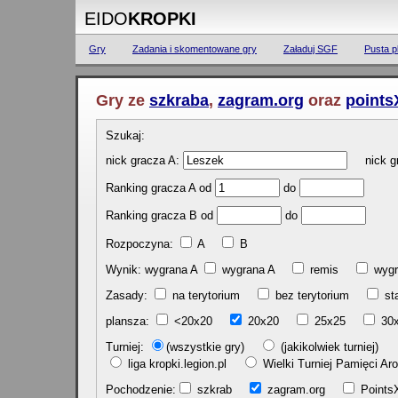
EIDO
KROPKI
Gry
Zadania i skomentowane gry
Załaduj SGF
Pusta p
Gry ze
szkraba
,
zagram.org
oraz
points
Szukaj:
nick gracza A:
nick gr
Ranking gracza A od
do
Ranking gracza B od
do
Rozpoczyna:
A
B
Wynik: wygrana A
wygrana A
remis
w
Zasady:
na terytorium
bez terytorium
st
plansza:
<20x20
20x20
25x25
30
Turniej:
(wszystkie gry)
(jakikolwiek turniej)
liga kropki.legion.pl
Wielki Turniej Pamięci 
Pochodzenie:
szkrab
zagram.org
Poin