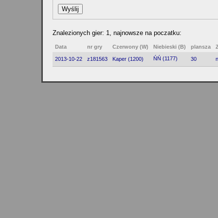
Znalezionych gier: 1, najnowsze na poczatku:
Data
nr gry
Czerwony (W)
Niebieski (B)
plansza
ŃŃ (1177)
2013-10-22
z181563
Kaper (1200)
30