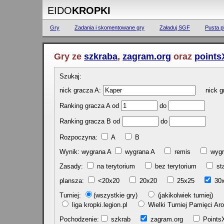
EIDO
KROPKI
Gry
Zadania i skomentowane gry
Załaduj SGF
Pusta p
Gry ze
szkraba
,
zagram.org
oraz
points
Szukaj:
nick gracza A:
nick gr
Ranking gracza A od
do
Ranking gracza B od
do
Rozpoczyna:
A
B
Wynik: wygrana A
wygrana A
remis
w
Zasady:
na terytorium
bez terytorium
st
plansza:
<20x20
20x20
25x25
30
Turniej:
(wszystkie gry)
(jakikolwiek turniej)
liga kropki.legion.pl
Wielki Turniej Pamięci 
Pochodzenie:
szkrab
zagram.org
Poin