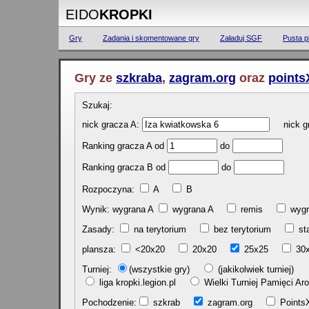
EIDO
KROPKI
Gry
Zadania i skomentowane gry
Załaduj SGF
Pusta p
Gry ze
szkraba
,
zagram.org
oraz
points
Szukaj:
nick gracza A:
nick gr
Ranking gracza A od
do
Ranking gracza B od
do
Rozpoczyna:
A
B
Wynik: wygrana A
wygrana A
remis
w
Zasady:
na terytorium
bez terytorium
st
plansza:
<20x20
20x20
25x25
30
Turniej:
(wszystkie gry)
(jakikolwiek turniej)
liga kropki.legion.pl
Wielki Turniej Pamięci 
Pochodzenie:
szkrab
zagram.org
Poin