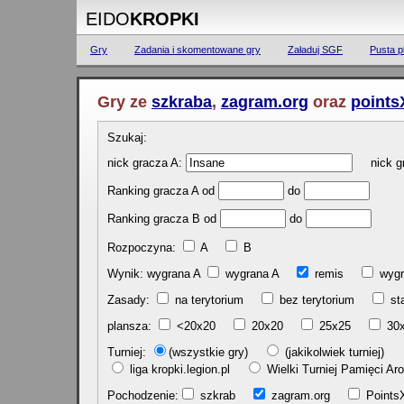
EIDO
KROPKI
Gry
Zadania i skomentowane gry
Załaduj SGF
Pusta p
Gry ze
szkraba
,
zagram.org
oraz
points
Szukaj:
nick gracza A:
nick gr
Ranking gracza A od
do
Ranking gracza B od
do
Rozpoczyna:
A
B
Wynik: wygrana A
wygrana A
remis
w
Zasady:
na terytorium
bez terytorium
st
plansza:
<20x20
20x20
25x25
30
Turniej:
(wszystkie gry)
(jakikolwiek turniej)
liga kropki.legion.pl
Wielki Turniej Pamięci 
Pochodzenie:
szkrab
zagram.org
Poin