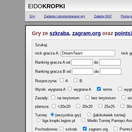
EIDO
KROPKI
Gry
Zadania i skomentowane gry
Załaduj SGF
Pusta p
Gry ze
szkraba
,
zagram.org
oraz
points
Szukaj:
nick gracza A:
nick gr
Ranking gracza A od
do
Ranking gracza B od
do
Rozpoczyna:
A
B
Wynik: wygrana A
wygrana A
remis
w
Zasady:
na terytorium
bez terytorium
st
plansza:
<20x20
20x20
25x25
30
Turniej:
(wszystkie gry)
(jakikolwiek turniej)
liga kropki.legion.pl
Wielki Turniej Pamięci 
Pochodzenie:
szkrab
zagram.org
Poin