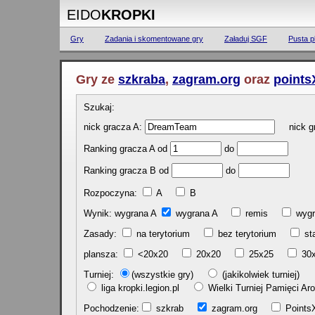
EIDO
KROPKI
Gry
Zadania i skomentowane gry
Załaduj SGF
Pusta p
Gry ze
szkraba
,
zagram.org
oraz
points
Szukaj:
nick gracza A:
nick gr
Ranking gracza A od
do
Ranking gracza B od
do
Rozpoczyna:
A
B
Wynik: wygrana A
wygrana A
remis
w
Zasady:
na terytorium
bez terytorium
st
plansza:
<20x20
20x20
25x25
30
Turniej:
(wszystkie gry)
(jakikolwiek turniej)
liga kropki.legion.pl
Wielki Turniej Pamięci 
Pochodzenie:
szkrab
zagram.org
Poin