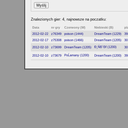
Znalezionych gier: 4, najnowsze na poczatku:
Data
nr gry
Czerwony (W)
Niebieski (B)
pl
2012-02-22
z76349
poison (1444)
DreamTeam (1229)
39
2012-02-17
z75308
poison (1466)
DreamTeam (1205)
30
Đ¸ŃĐ´Đľ (1200)
2012-02-10
z73699
DreamTeam (1205)
30
PoĹamany (1200)
2012-02-10
z73679
DreamTeam (1200)
39