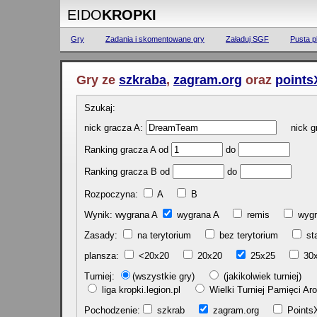
EIDO
KROPKI
Gry
Zadania i skomentowane gry
Załaduj SGF
Pusta p
Gry ze
szkraba
,
zagram.org
oraz
points
Szukaj:
nick gracza A:
nick gr
Ranking gracza A od
do
Ranking gracza B od
do
Rozpoczyna:
A
B
Wynik: wygrana A
wygrana A
remis
w
Zasady:
na terytorium
bez terytorium
st
plansza:
<20x20
20x20
25x25
30
Turniej:
(wszystkie gry)
(jakikolwiek turniej)
liga kropki.legion.pl
Wielki Turniej Pamięci 
Pochodzenie:
szkrab
zagram.org
Poin