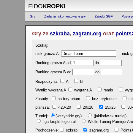
EIDO
KROPKI
Gry
Zadania i skomentowane gry
Załaduj SGF
Pusta p
Gry ze
szkraba
,
zagram.org
oraz
points
Szukaj:
nick gracza A:
nick gr
Ranking gracza A od
do
Ranking gracza B od
do
Rozpoczyna:
A
B
Wynik: wygrana A
wygrana A
remis
w
Zasady:
na terytorium
bez terytorium
st
plansza:
<20x20
20x20
25x25
30
Turniej:
(wszystkie gry)
(jakikolwiek turniej)
liga kropki.legion.pl
Wielki Turniej Pamięci 
Pochodzenie:
szkrab
zagram.org
Poin