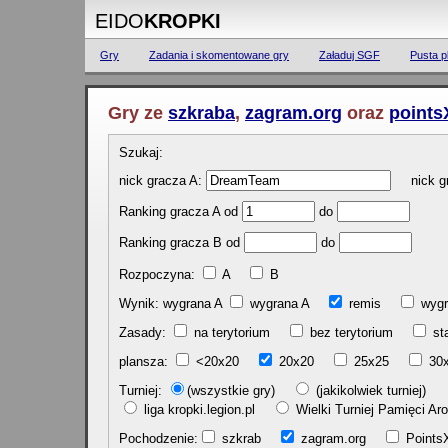
EIDO
KROPKI
Gry
Zadania i skomentowane gry
Załaduj SGF
Pusta p
Gry ze
szkraba
,
zagram.org
oraz
points
Szukaj:
nick gracza A:
nick gr
Ranking gracza A od
do
Ranking gracza B od
do
Rozpoczyna:
A
B
Wynik: wygrana A
wygrana A
remis
w
Zasady:
na terytorium
bez terytorium
st
plansza:
<20x20
20x20
25x25
30
Turniej:
(wszystkie gry)
(jakikolwiek turniej)
liga kropki.legion.pl
Wielki Turniej Pamięci 
Pochodzenie:
szkrab
zagram.org
Poin