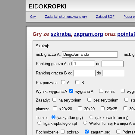
EIDO
KROPKI
Gry
Zadania i skomentowane gry
Załaduj SGF
Pusta p
Gry ze
szkraba
,
zagram.org
oraz
points
Szukaj:
nick gracza A:
nick gr
Ranking gracza A od
do
Ranking gracza B od
do
Rozpoczyna:
A
B
Wynik: wygrana A
wygrana A
remis
w
Zasady:
na terytorium
bez terytorium
st
plansza:
<20x20
20x20
25x25
30
Turniej:
(wszystkie gry)
(jakikolwiek turniej)
liga kropki.legion.pl
Wielki Turniej Pamięci 
Pochodzenie:
szkrab
zagram.org
Poin