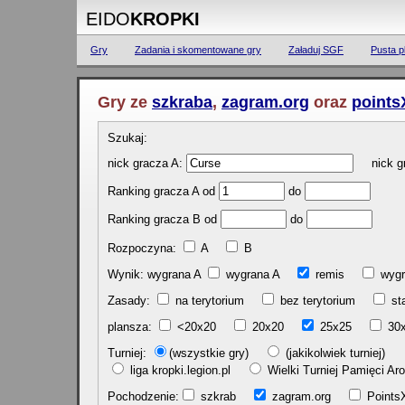
EIDO
KROPKI
Gry
Zadania i skomentowane gry
Załaduj SGF
Pusta p
Gry ze
szkraba
,
zagram.org
oraz
points
Szukaj:
nick gracza A:
nick gr
Ranking gracza A od
do
Ranking gracza B od
do
Rozpoczyna:
A
B
Wynik: wygrana A
wygrana A
remis
w
Zasady:
na terytorium
bez terytorium
st
plansza:
<20x20
20x20
25x25
30
Turniej:
(wszystkie gry)
(jakikolwiek turniej)
liga kropki.legion.pl
Wielki Turniej Pamięci 
Pochodzenie:
szkrab
zagram.org
Poin